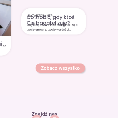
KATARZYNA HER
Co zrobić, gdy ktoś
Cię bagatelizuje?
Gdy czujesz, że ktoś marginalizuje
twoje emocje, twoje wartości….
–
i
praca
Zobacz wszystko
Znajdź nas