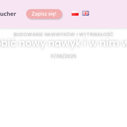
ucher
Zapisz się!
BUDOWANIE NAWWYKÓW I WYTRWAŁOŚĆ
obić nowy nawyk i w nim 
11/09/2025