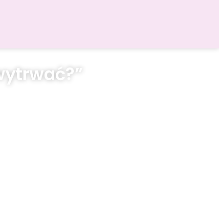
wytrwać?”