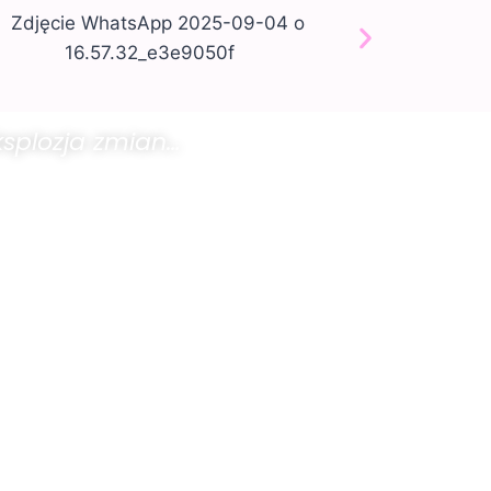
ksplozja zmian…