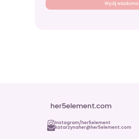
Wyślij wiadomo
her5element.com
Instagram/her5element
katarzynaher@her5element.com