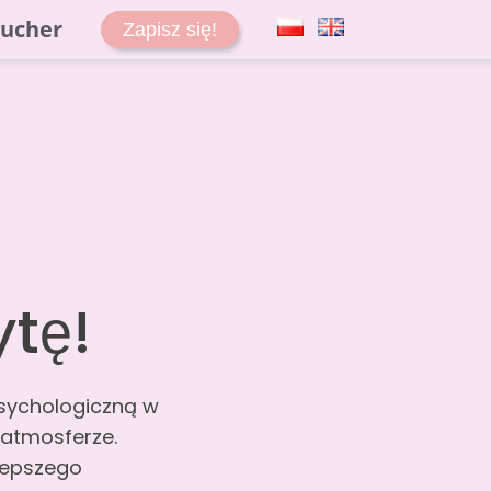
ucher
Zapisz się!
tę!
sychologiczną w
 atmosferze.
lepszego