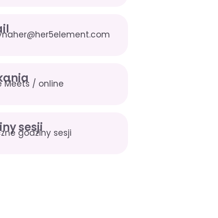
il
zynaher@her5element.com
kania
 Meets / online
ny sesji
czne godziny sesji