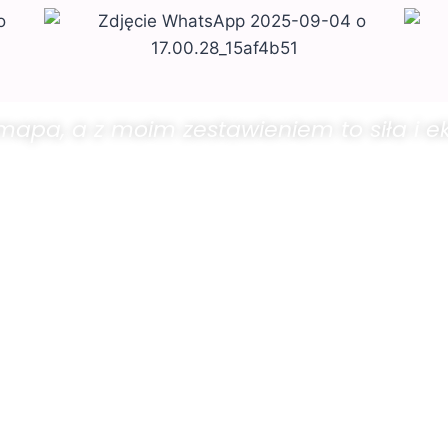
mapa, a z moim zestawieniem to siła i e