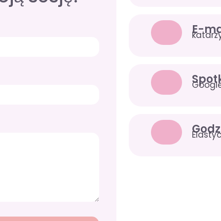
E-ma
katar
Spot
Google
Godzi
Elasty