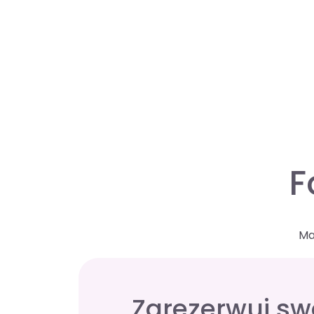
F
Ma
Zarezerwuj swo