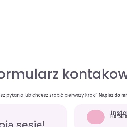
ormularz kontako
sz pytania lub chcesz zrobić pierwszy krok?
Napisz do mn
Inst
Her5El
ją sesję!